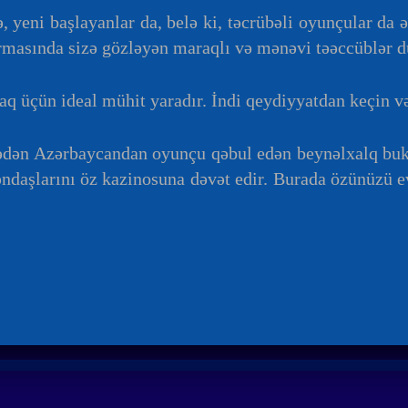
, yeni başlayanlar da, belə ki, təcrübəli oyunçular da
ormasında sizə gözləyən maraqlı və mənəvi təəccüblər 
maq üçün ideal mühit yaradır. İndi qeydiyyatdan keçin v
ədən Azərbaycandan oyunçu qəbul edən beynəlxalq bukm
ndaşlarını öz kazinosuna dəvət edir. Burada özünüzü e