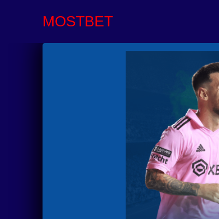
MOSTBET