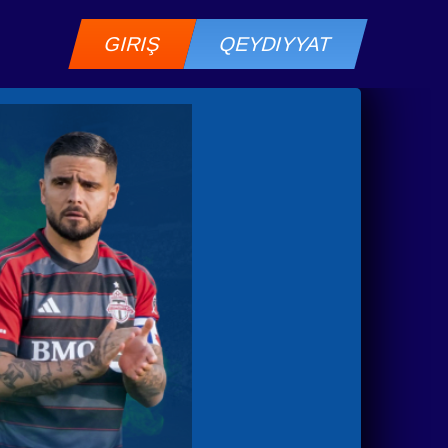
GIRIŞ
QEYDIYYAT