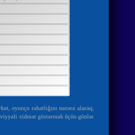
ət, oyunçu rahatlığını nəzərə alaraq,
səviyyəli xidmət göstərmək üçün günlər