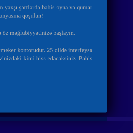
 ən yaxşı şərtlərdə bahis oyna və qumar
dünyasına qoşulun!
ə öz məğlubiyyətinizə başlayın.
eker kontorudur. 25 dildə interfeysə
vinizdəki kimi hiss edəcəksiniz. Bahis