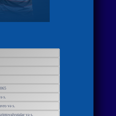
-065
ə s.
vro və s.
riptovalyutalar və s.