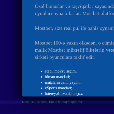
Özəl bonuslar və təşviqatlar sayəsində
oyunları oyna bilərlər. Mostbet platf
Mostbet, sizə real pul ilə bahis oyna
Mostbet 100-ə yaxın ölkədən, o cüml
malik Mostbet müxtəlif ölkələrin vətə
şirkəti oyunçulara təklif edir:
stabil mövzu seçimi;
idman mərcləri;
matçların canlı yayımı;
eSports mərcləri;
lotereyalar və daha çox.
MOSTBET © 2022. Bütün hüquqlar qorunur.